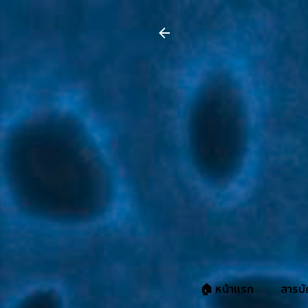
🏠 หน้าแรก
สารบั