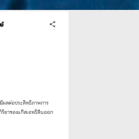
ย์
ะมีผลต่อประสิทธิภาพการ
กิริยาของแก๊สเอทธิลีนออก