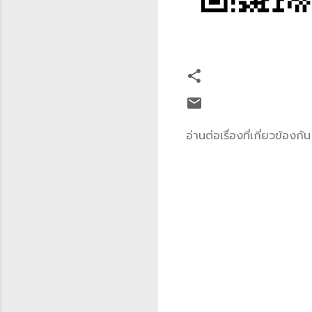
อ่านต่อเรื่องที่เกี่ยวข้องกั
ค
ว
า
ม
คิ
ด
เ
ห็
น