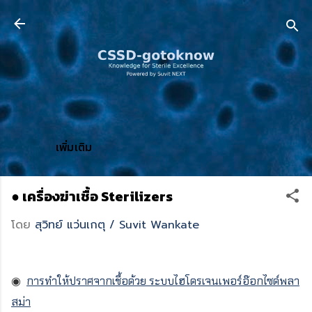
ข้ามไปที่เนื้อหาหลัก
เพิ่มเติม
● เครื่องฆ่าเชื้อ Sterilizers
โดย
สุวิทย์ แว่นเกตุ / Suvit Wankate
◉
การทำให้ปราศจากเชื้อด้วย ระบบไฮโดรเจนเพอร์อ๊อกไซด์พลา
สม่า