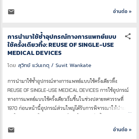
หรือเค...
ชี้ว่าควรตรวจสอบรุ่นของหน้ากากกล่องเสียง
ถอดทิ้งหลังการใช้งาน แต่ก็ยังมีความพยายาม
อ่านต่อ »
เพื่อยืนยันความเข้ากันได้กับ ETO และ H2O2
ที่จะนำ Mask N95 มา Re-Use กันอยู่ สาเหตุ
เนื่องจากบางรุ่นอาจไม่รองรับวิธีเหล่านี้ วิธี
อันเนื่องมาจาก ภาวะการขาดแคลนอย่างหนัก
การฆ่าเชื้อ สำหรับหน้ากากกล่องเสียงสองช่อง
ท่ามกลางการระบาดของ VIRUS CORONA
การนำมาใช้ซ้ำอุปกรณ์ทางการแพทย์แบบ
ที่นำกลับมาใช้ใหม่ได้ วิธีการฆ่าเชื้อขึ้นอยู่กับผู้
ใช้ครั้งเดียวทิ้ง: REUSE OF SINGLE-USE
หรือ COVID-19 คำถาม: แล้วมีทางเป็นไปได้
ผลิต ดังนี้: หน้ากาก LMA ProSeal ของ
MEDICAL DEVICES
ไหมที่จะนำ Mask N95 มาทำการ Re-Use
Teleflex: แนะนำให้ใช้เฉพาะ การฆ่าเชื้อด้วย
โดยไม่ทำให้ประสิทธิภาพของการป้องกันไวรัส
โดย
สุวิทย์ แว่นเกตุ / Suvit Wankate
ไอน้ำ (steam autoclaving) และเตือนชัดเจน
เสียไป คำตอบ: คือ การนำหน้ากากมาล้าง
ว่าไม่...
ทำความสะอาดจะทำให้ประสิทธิภาพของ
การนำมาใช้ซ้ำอุปกรณ์ทางการแพทย์แบบใช้ครั้งเดียวทิ้ง:
หน้ากากในการป้องกันเชื้อลดลง การทดสอบ
REUSE OF SINGLE-USE MEDICAL DEVICES การใช้อุปกรณ์
โดยการนำมาล้างด้วยสบู่และน้ำ ผลการ
ทางการแพทย์แบบใช้ครั้งเดียวเริ่มขึ้นในช่วงปลายทศวรรษที่
ทดสอบโดยการนำมาทำความสะอาดด้วยน้ำ
1970 ก่อนหน้านี้อุปกรณ์ส่วนใหญ่ได้รับการพิจารณาให้นำมา
สบู่และตามด้วยน้ำ พบว่าประสิทธิภาพใน
ใช้ซ้ำได้ การใช้ซ้ำของอุปกรณ์ที่ใช้ครั้งเดียวเพิ่มขึ้นเป็นมาตรการ
การกรองลดลง หมายเหตุ: ข้อมูลอ้างอิง
ประหยัดค่าใช้จ่าย โรงพยาบาลในสหรัฐฯประมาณ 20 ถึง 30%
อ่านต่อ »
https://smartairfilters.com ผลของ
รายงานว่าพวกเขาใช้อุปกรณ์ที่ใช้ครั้งเดียวอย่างน้อยหนึ่งชนิด