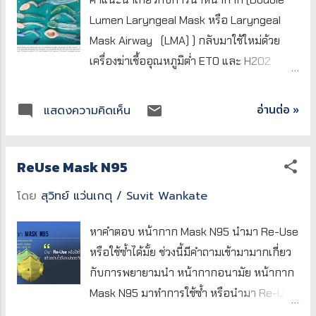
ประเภท การปฏิบัตินี้แพร่หลายทั้งในประเทศ
Lumen Laryngeal Mask หรือ Laryngeal
พัฒนาแล้วและกำลังพัฒนา โดยมีเหตุผลต่าง
Mask Airway (LMA) ) กลับมาใช้ใหม่ด้วย
กัน เช่น การขาดแคลนทรัพยากรในประเทศ
เครื่องฆ่าเชื้ออุณหภูมิต่ำ ETO และ H2O2
กำลังพัฒนา หรือการมุ่งเน้นลดขยะในประเทศ
Plasma & Vapor รวมถึงการเตรียมและการ
พัฒนาแล้ว[]
บรรจุ ประเด็นสำคัญ การวิจัยระบุว่าวิธีการฆ่า
อ่านต่อ »
แสดงความคิดเห็น
(https://www.cdc.gov/infection-
เชื้อสำหรับท่อหน้ากากกล่องเสียง (Laryngeal
control/hcp/disinfection-
Mask Airway หรือ LMA) ที่นำกลับมาใช้ใหม่
sterilization/reuse-single-use-
ได้นั้นแตกต่างกันไปตามผู้ผลิต บางรายอนุญาต
ReUse Mask N95
devices.html)[]
ให้ใช้วิธีอุณหภูมิต่ำ เช่น ETO และ H2O2 ใน
โดย
สุวิทย์ แว่นเกตุ / Suvit Wankate
(https://www.sciencedirect.com/science
ขณะที่บางราย เช่น Teleflex แนะนำเฉพาะ
/article/abs/pii/S1438463910000441)
การฆ่าเชื้อด้วยไอน้ำ (steam autoclaving)
หาคำตอบ หน้ากาก Mask N95 นำมา Re-Use
ประเภทอุปกรณ์: อุปกรณ์ที่มักนำกลับมาใช้
การเตรียมการน่าจะรวมถึงการทำความสะอาด
หรือใช้ซ้ำได้มั้ย ช่วงนี้มีคำถามเข้ามามากเกี่ยว
ใหม่รวมถึง เข็ม กระบอกฉีดยา ถุงมือผ่าตัด (ใน
การล้าง การทำให้แห้ง และการบรรจุในวัสดุที่
กับการพยายามนำ หน้ากากอนามัย หน้ากาก
ประเทศกำลังพัฒนา) และอุปกรณ์เทคนิคขั้น
เหมาะสมกับวิธีการฆ่าเชื้อที่เลือก แต่ต้อง
Mask N95 มาทำการใช้ซ้ำ หรือนำมา Re-Use
สูง เช่น สายสวนหัวใจ (cardiac catheters)
ปฏิบัติตามคำแนะนำของผู้ผลิตเสมอ หลักฐาน
แม้จะมีคำแนะนำหรือ Guideline จาก CDC ให้