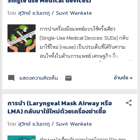
Single use Medical devices)
Device Directive (AMDD) แต่ไม่มีเอกสาร
โดย
สุวิทย์ แว่นเกตุ / Suvit Wankate
เฉพาะเกี่ยวกับ การแปรรูปหรือนำกลับมาใช้
ใหม่ ของอุปกรณ์แบบใช้ครั้งเดียวในรูปแบบ
การนำเครื่องมือแพทย์แบบใช้ครั้งเดียว
PDF หรือเอกสารที่เข้าถึงได้ง่าย ดูเหมือนว่า
(Single-Use Medical Devices: SUDs) กลับ
อาจไม่มีกรอบกฎหมายเฉพาะสำหรับเรื่องนี้
มาใช้ใหม่ (reuse) เป็นประเด็นที่ได้รับความ
หรืออาจถูกรวมอยู่ในกฎหมายทั่วไป
สนใจทั้งในด้านการแพทย์ เศรษฐกิจ สิ่ง
เทคโนโลยีใหม่: สำหรับเทคโนโลยีใหม่ใน การ
แวดล้อม และจริยธรรม ต่อไปนี้คือข้อมูล
แปรรูปหรือนำกลับมาใช้ใหม่ มีการพัฒนา
อัปเดตเกี่ยวกับการนำ SUDs กลับมาใช้ใหม่ใน
อ่านต่อ »
แสดงความคิดเห็น
เช่น การทำความสะอาดและฆ่าเชื้อที่ทันสมัย
ปี 2025 โดยอิงจากข้อมูลล่าสุด: ภาพรวมทั่วไป
รวมถึงบริษัทที่เชี่ยวชาญด้านการแปรรูป เช่น
การเริ่มต้นและแนวโน้ม: การนำ SUDs กลับ
Stryker, GE Healthcare แต่ข้อมูลเฉพาะใน
มาใช้ใหม่เริ่มตั้งแต่ช่วงปลายทศวรรษ 1970
การนำ (Laryngeal Mask Airway หรือ
ประเทศไทยยังไม่พบ เช่น การใช้เครื่องมือ
LMA) กลับมาใช้ใหม่ด้วยเครื่องฆ่าเชื้อ
เพื่อลดต้นทุนในสถานพยาบาลและลดขยะ
อัตโนมัติหรือเทคโนโลยี AI ในการแปรรูป ข้อ
ทางการแพทย์ ปัจจุบันมีการประเมินว่า
โดย
สุวิทย์ แว่นเกตุ / Suvit Wankate
ควรพิจารณา: เนื่องจากข้อมูลเฉพาะยังไม่
ประมาณ 20-30% ของโรงพยาบาลในสหรัฐฯ
ชัดเจน อาจต้...
นำ SUDs กลับมาใช้ใหม่อย่างน้อยหนึ่ง
คำแนะนำเกี่ยวกับการนำหน้ากาก (Double