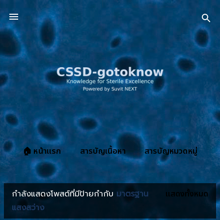
ข้ามไปที่เนื้อหาหลัก
🏠 หน้าแรก
สารบัญเนื้อหา
สารบัญหมวดหมู่
เพิ่มเติม
เกี่ยวกับ CSSD-gotoknow.org
กำลังแสดงโพสต์ที่มีป้ายกำกับ
มาตรฐาน
แสดงทั้งหมด
บ
แสงสว่าง
ท