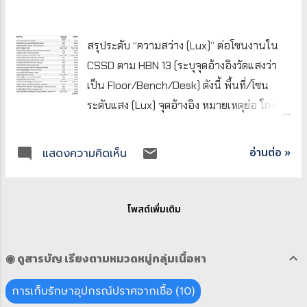
สรุประดับ “ความสว่าง (Lux)” ต่อโซนงานใน
CSSD ตาม HBN 13 (ระบุจุดอ้างอิงวัดแสงว่า
เป็น Floor/Bench/Desk) ดังนี้ พื้นที่/โซน
ระดับแสง (Lux) จุดอ้างอิง หมายเหตุย่อ โถง/
ทางเข้า (Entrance areas) 200 Floor ทาง
สัญจร/รับ-ส่งคนเข้าออก โซนรับของสกปรก
อ่านต่อ »
แสดงความคิดเห็น
(Contaminated returns) 300 Bench พื้นที่
รับคืนอุปกรณ์ใช้แล้ว ห้องแต่งกายฝั่งล้าง
(Wash room: gowning) 300 Floor เตรียมตัว
โพสต์เพิ่มเติม
ก่อนเข้าห้องล้าง ห้องล้าง (Wash room) 300
/ 500* Floor / Bench* 500* สำหรับงาน
◉ ดูสารบัญ เรียงตามหมวดหมู่กลุ่มเนื้อหา
ละเอียดบนโต๊ะ ห้องแม่บ้านฝั่งล้าง (Wash
room: domestic services) 100 Bench เก็บ/
การเก็บรักษาอุปกรณ์ปราศจากเชื้อ
10
ผสมสารทำความสะอาด ฯลฯ ห้องแต่งกาย