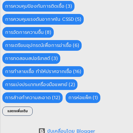
การควบคุมป้องกันการติดเชื้อ
3
ก่อน IAP (IAP gowning) 300 Floor ทางผ่าน
สู่โซนสะอาด ห้องตรวจ–ประกอบ–บรรจุ
การควบคุมแรงดันอากาศใน CSSD
5
(IAP room) 300 / 500* Floor / Bench*
การจัดการความชื้น
8
500* สำหรับงานตรวจ/ประกอบละเอียดที่โต๊ะ
ห้องแม่บ้านฝั่ง IAP (IAP domestic
การเตรียมอุปกรณ์เพื่อการฆ่าเชื้อ
6
services) 100 Bench งานสนับสนุนทำความ
การทดสอบสปอร์เทสต์
3
สะอาดทั่วไป ห้องโอนย้ายวัสดุ (Materials
transfer room) 300 Floor ทางผ่านวัสดุร...
การทำลายเชื้อ ทำให้ปราศจากเชื้อ
16
การแบ่งประเภทเครื่องมือแพทย์
2
การล้างทำความสะอาด
12
การห่อแพ็ค
1
กาวน์ห้องผ่าตัด
3
ข่าว & อัพเดท CSSD
5
แสดงเพิ่มเติม
ความปลอดภัยใน CSSD
1
ขับเคลื่อนโดย Blogger