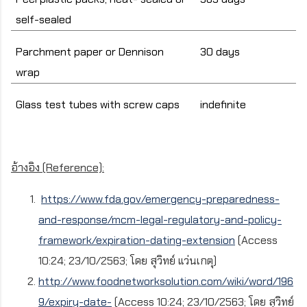
self-sealed
Parchment paper or Dennison
30 days
wrap
Glass test tubes with screw caps
indefinite
อ้างอิง
(Reference):
https://www.fda.gov/emergency-preparedness-
and-response/mcm-legal-regulatory-and-policy-
framework/expiration-dating-extension
(Access
10:24; 23/10/2563;
โดย สุวิทย์ แว่นเกตุ
)
http://www.foodnetworksolution.com/wiki/word/196
9/expiry-date-
(Access 10:24; 23/10/2563;
โดย สุวิทย์