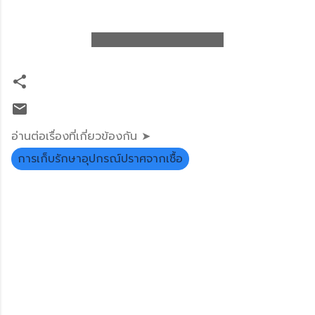
อ่านต่อเรื่องที่เกี่ยวข้องกัน ➤
การเก็บรักษาอุปกรณ์ปราศจากเชื้อ
ค
ว
า
ม
คิ
ด
เ
ห็
น