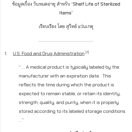
ข้อมูลเรื่อง วันหมดอายุ สำหรับ
“
Shelf Life of Sterilized
Items”
เรียบเรียง โดย สุวิทย์ แว่นเกตุ
..............................................................
(1)
1.
U.S. Food and Drug Administration
“…. A medical product is typically labeled by the
manufacturer with an expiration date.
This
reflects the time during which the product is
expected to remain stable, or retain its identity,
strength, quality, and purity, when it is properly
stored according to its labeled storage conditions.
…”