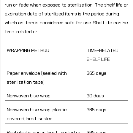
run or fade when exposed to sterilization. The shelf life or
expiration date of sterilized items is the period during
which an item is considered safe for use. Shelf life can be
time-related or
WRAPPING METHOD
TIME-RELATED
SHELF LIFE
Paper envelope (sealed with
365 days
sterilization tape)
Nonwoven blue wrap
30 days
Nonwoven blue wrap, plastic
365 days
covered, heat-sealed
Peel plastic packs, heat- sealed or
365 days