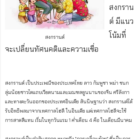
สงกราน
ต์ มีแนว
โน้มที่
สงกรานต์
จะเปลี่ยนทัศนคติและความเชื่อ
สงกรานต์ เป็นประเพณีของประเทศไทย ลาว กัมพูชา พม่า ชนก
ลุ่มน้อยชาวไตแถบเวียดนามและมณฑลยูนนานของจีน ศรีลังกา
และทางตะวันออกของประเทศอินเดีย สันนิษฐานว่า สงกรานต์ได้
รับอิทธิพลมาจากเทศกาลโฮลี ในอินเดีย แต่เทศกาลโฮลีจะใช้
การสาดสีแทน เริ่มในทุกวันแรม 1 ค่ำเดือน 4 คือ ในเดือนมีนาคม
สงกรานต์เป็นคำสันสกฤต หมายถึง "การเคลื่อนย้าย" ซึ่งเป็นการ