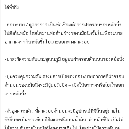
ได้ทั่วถึง
-ท่อระบาย / ดูดอากาศ เป็นท่อเชื่อมต่อจากฝาครอบของหม้อนึ่ง
ไปยังก้นหม้อ โดยใส่ผ่านท่อด้านข้างของหม้อนึ่งชั้นในเพื่อระบาย
อากาศจากก้นหม้อขึ้นไปและออกทางฝาครอบ
-มาตรวัดความดันและอุณหภูมิ อยู่บนฝาครอบด้านบนของหม้อนึ่ง
-ปุ่มควบคุมความดัน ตรงปลายเปิดของท่อระบายอากาศที่ฝาครอบ
ด้านบนของหม้อนึ่งจะมีปุ่มปรับปิด – เปิดให้อากาศหรือไอน้ำออก
จากหม้อนึ่ง
-ตัวอุดความดัน ที่ฝาครอบด้านบนจะมีอุปกรณ์ที่มีลิ้นอยู่ภายใน
ซึ่งลิ้นจะเป็นยางเทียมสีส้มแดงชนิดทนน้ำมัน ทำหน้าที่ป้องกันไม่
ให้ความดันภายในหม้อนึ่งสูงมากเกินไป โดยช่วยให้ความดันอยู่