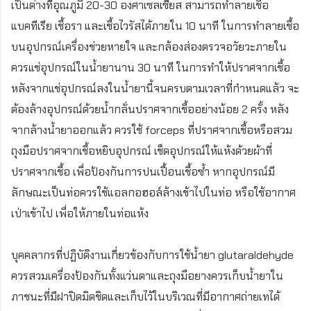
เป็นด่างที่อุณภูมิ 20-30 องศาเซลเซียส สามารถทำลายเชื้อ
แบคทีเรีย เชื้อรา และเชื้อไวรัสได้ภายใน 10 นาที ในการทำลายเชื้อ
บนอุปกรณ์เครื่องช่วยหายใจ และกล้องส่องตรวจอวัยวะภายใน
ควรแช่อุปกรณ์ในน้ำยานาน 30 นาที ในการทำให้ปราศจากเชื้อ
หลังจากแช่อุปกรณ์ลงในน้ำยานี้จนครบตามเวลาที่กำหนดแล้ว จะ
ต้องล้างอุปกรณ์ด้วยน้ำกลั่นปราศจากเชื้ออย่างน้อย 2 ครั้ง หลัง
จากล้างน้ำยาออกแล้ว ควรใช้ forceps ที่ปราศจากเชื้อหรือสวม
ถุงมือปราศจากเชื้อหยิบอุปกรณ์ เช็ดอุปกรณ์ให้แห้งด้วยผ้าที่
ปราศจากเชื้อ เพื่อป้องกันการปนเปื้อนเชื้อซ้ำ หากอุปกรณ์มี
ลักษณะเป็นท่อควรใช้แอลกอฮอล์ล้างเข้าไปในท่อ หรือใช้อากาศ
เป่าเข้าไป เพื่อให้ภายในท่อแห้ง
บุคคลากรที่ปฏิบัติงานเกี่ยวข้องกับการใช้น้ำยา glutaraldehyde
ควรสวมเครื่องป้องกันทั้งแว่นตาและถุงมือยางควรเก็บน้ำยาใน
ภาชนะที่มีฝาปิดมิดชิดและเก็บไว้ในบริเวณที่มีอากาศถ่ายเทได้