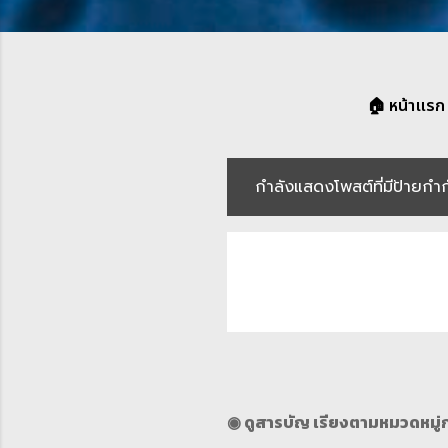
🏠 หน้าแรก
กำลังแสดงโพสต์ที่มีป้ายกำ
บ
ท
ค
ว
า
ม
◉ ดูสารบัญ เรียงตามหมวดหมู่กล